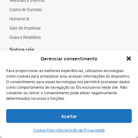
Webinars e Eventos
Casos de Sucesso
Humand AI
Sala de Imprensa
Guias e Relatórios
Sobre nós
Humand
Gerenciar consentimento
Parceiros
Para proporcionar as melhores experiências, utilizamos tecnologias
ONGs
como cookies para armazenar e/ou acessar informações do dispositivo.
O consentimento para essas tecnologias nos permitirá processar dados
LGPD
como comportamento de navegação ou IDs exclusivos neste site. Não
consentir ou retirar o consentimento pode afetar negativamente
determinados recursos e funções.
Aceitar
Cookie Policy
Declaração de Privacidade