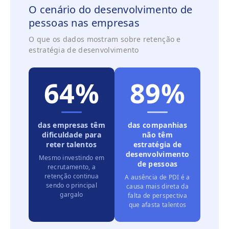
O cenário do desenvolvimento de
pessoas nas empresas
O que os dados mostram sobre retenção e
estratégia de desenvolvimento
64%
89%
das empresas têm
das companhias
dificuldade para
não têm
reter talentos
estratégia de
desenvolvimento
Mesmo investindo em
de pessoas
recrutamento, a
retenção continua
A ausência de PDI é a
sendo o principal
causa mais direta da
gargalo
falta de perspectiva
que afasta talentos