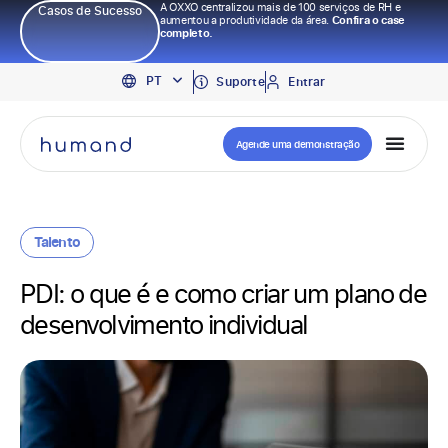
A OXXO centralizou mais de 100 serviços de RH e
Casos de Sucesso
aumentou a produtividade da área.
Confira o case
completo.
EN
PT
ES
Suporte
Entrar
Agende uma demonstração
Talento
PDI: o que é e como criar um plano de
desenvolvimento individual