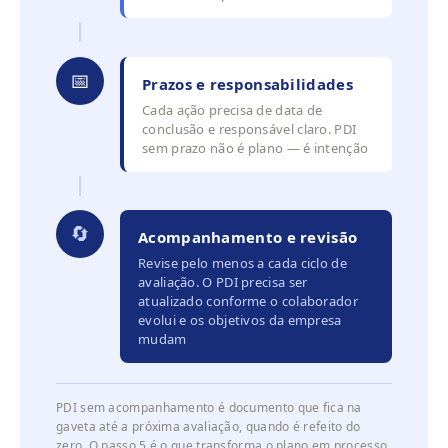
📅
Prazos e responsabilidades
Cada ação precisa de data de
conclusão e responsável claro. PDI
sem prazo não é plano — é intenção
🔄
Acompanhamento e revisão
Revise pelo menos a cada ciclo de
avaliação. O PDI precisa ser
atualizado conforme o colaborador
evolui e os objetivos da empresa
mudam
PDI sem acompanhamento é documento que fica na
gaveta até a próxima avaliação, quando é refeito do
zero. O passo 5 é o que transforma o plano em processo.