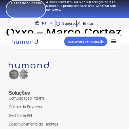
A OXXO centralizou mais de 100 serviços de RH e
Casos de Sucesso
aumentou a produtividade da área.
Confira o case
completo.
EN
PT
ES
Suporte
Entrar
Oxxo – Marco Cortez
Agende uma demonstração
Soluções
Comunicação Interna
Cultura da Empresa
Gestão de RH
Desenvolvimento de Talentos