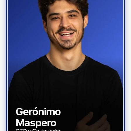
Gerónimo
Maspero
CTO y Co‑founder