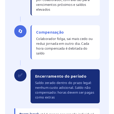
vencimentos próximos e saldos
elevados
🔄
Compensação
Colaborador folga, sai mais cedo ou
reduz jornada em outro dia. Cada
hora compensada é debitada do
saldo
✅
Encerramento do período
Saldo zerado dentro do prazo legal:
nenhum custo adicional. Saldo não
compensado: horas devem ser pagas
como extras