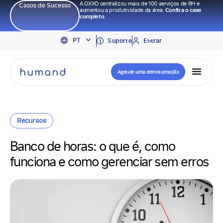
A OXXO centralizou mais de 100 serviços de RH e
Casos de Sucesso
aumentou a produtividade da área.
Confira o case
completo.
EN
PT
ES
Suporte
Entrar
Agende uma demonstração
Recursos
Banco de horas: o que é, como
funciona e como gerenciar sem erros