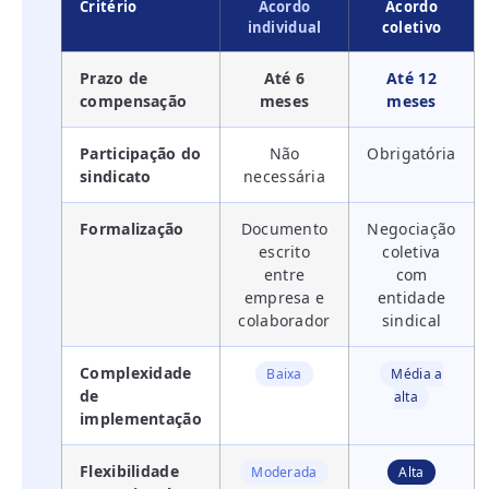
Critério
Acordo
Acordo
individual
coletivo
Prazo de
Até 6
Até 12
compensação
meses
meses
Participação do
Não
Obrigatória
sindicato
necessária
Formalização
Documento
Negociação
escrito
coletiva
entre
com
empresa e
entidade
colaborador
sindical
Complexidade
Baixa
Média a
de
alta
implementação
Flexibilidade
Moderada
Alta