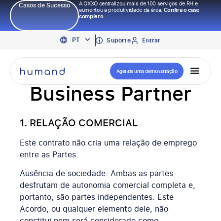
A OXXO centralizou mais de 100 serviços de RH e
Casos de Sucesso
aumentou a produtividade da área.
Confira o case
completo.
EN
PT
ES
Suporte
Entrar
Termos de
Agende uma demonstração
Business Partner
1. RELAÇÃO COMERCIAL
Este contrato não cria uma relação de emprego
entre as Partes.
Ausência de sociedade: Ambas as partes
desfrutam de autonomia comercial completa e,
portanto, são partes independentes. Este
Acordo, ou qualquer elemento dele, não
constitui nem será considerado como