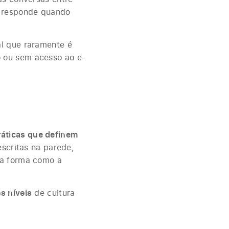
o responde quando
al que raramente é
 ou sem acesso ao e-
ráticas que definem
escritas na parede,
na forma como a
ês níveis
de cultura