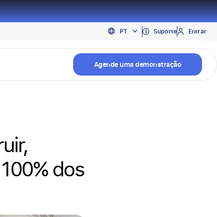
EN
Suporte
Entrar
PT
ES
Agende uma demonstração
uir,
a 100% dos