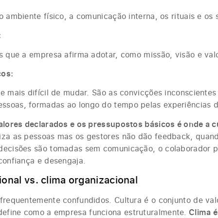
o ambiente físico, a comunicação interna, os rituais e o
:
os que a empresa afirma adotar, como missão, visão e val
cos:
 e mais difícil de mudar. São as convicções inconsciente
ssoas, formadas ao longo do tempo pelas experiências d
valores declarados e os pressupostos básicos é onde a cu
iza as pessoas mas os gestores não dão feedback, quand
 decisões são tomadas sem comunicação, o colaborador 
 confiança e desengaja.
onal vs. clima organizacional
 frequentemente confundidos. Cultura é o conjunto de val
efine como a empresa funciona estruturalmente.
Clima é