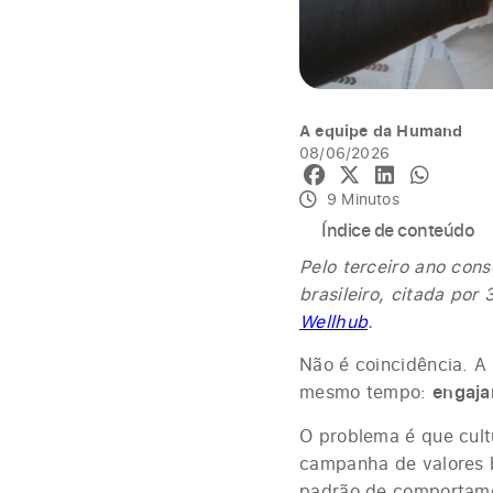
A equipe da Humand
08/06/2026
9 Minutos
Índice de conteúdo
Pelo terceiro ano cons
brasileiro, citada po
Wellhub
.
Não é coincidência. A 
mesmo tempo:
engaja
O problema é que cultu
campanha de valores bo
padrão de comportamen