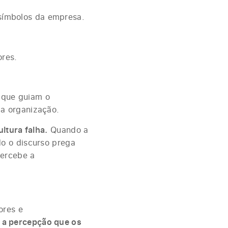
s símbolos da empresa.
ores.
s que guiam o
a organização.
ltura falha.
Quando a
o o discurso prega
percebe a
ores e
 a percepção que os