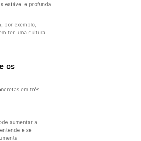
is estável e profunda.
m, por exemplo,
em ter uma cultura
e os
oncretas em três
pode aumentar a
entende e se
aumenta