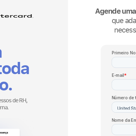
Agende uma 
que ada
necess
a
toda
o.
essos de RH,
erna.