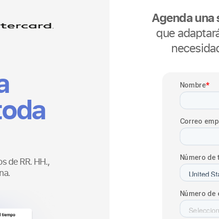
Agenda una s
que adaptará
necesida
a
toda
s de RR. HH.,
na.