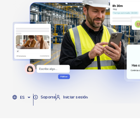
EN
Soporte
Iniciar sesión
ES
PT