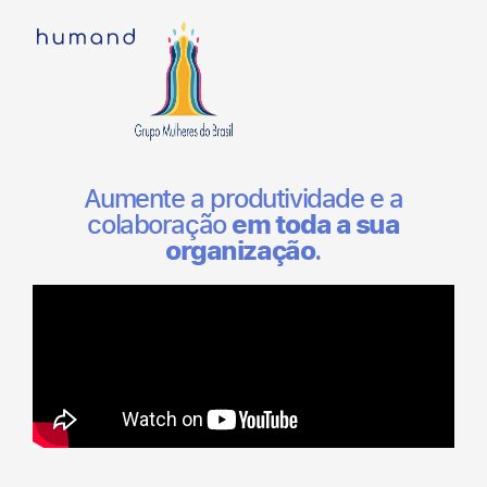
Aumente a produtividade e a
colaboração
em toda a sua
organização
.