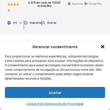
4.9/5 em mais de 10.000
avaliações
EN
Soporte
Entrar
PT
ES
Você tem perguntas sobre a Humand?
Gerenciar consentimento
Preencha o formulário e um de nossos especialistas entrará em
contato com você em breve.
Para proporcionar as melhores experiências, utilizamos tecnologias
como cookies para armazenar e/ou acessar informações do dispositivo.
O consentimento para essas tecnologias nos permitirá processar dados
como comportamento de navegação ou IDs exclusivos neste site. Não
consentir ou retirar o consentimento pode afetar negativamente
determinados recursos e funções.
C
Aceitar
Cookie Policy
Declaração de Privacidade