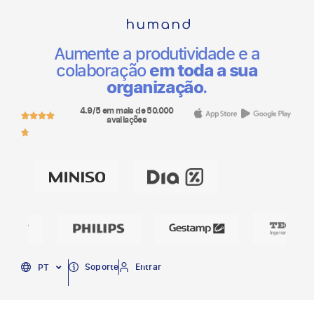
Aumente a produtividade e a
colaboração
em toda a sua
organização
.
4.9/5 em mais de 50.000
avaliações
EN
Soporte
Entrar
PT
ES