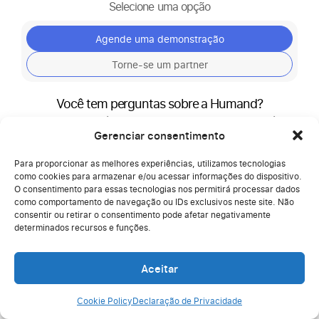
Selecione uma opção
Agende uma demonstração
Torne-se um partner
Você tem perguntas sobre a Humand?
Preencha o formulário e um de nossos especialistas entrará em
contato com você em breve.
Gerenciar consentimento
Para proporcionar as melhores experiências, utilizamos tecnologias
como cookies para armazenar e/ou acessar informações do dispositivo.
O consentimento para essas tecnologias nos permitirá processar dados
como comportamento de navegação ou IDs exclusivos neste site. Não
consentir ou retirar o consentimento pode afetar negativamente
determinados recursos e funções.
Aceitar
C
Cookie Policy
Declaração de Privacidade