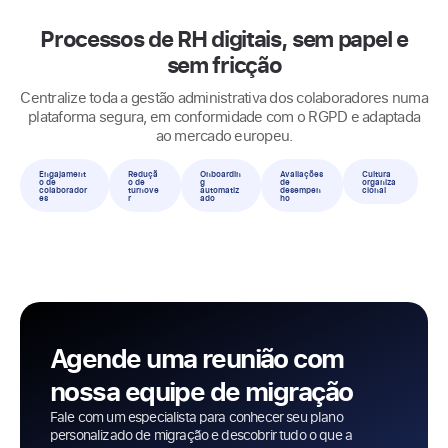
Processos de RH digitais, sem papel e
sem fricção
Centralize toda a gestão administrativa dos colaboradores numa
plataforma segura, em conformidade com o RGPD e adaptada
ao mercado europeu.
Engajament
Reduçã
Onboardin
Avaliações
Cultura
o de
o de
g
de
organiza
colaborador
turnove
automatiz
desempen
cional
es
r
ado
ho
Agende uma reunião com
nossa equipe de migração
Fale com um especialista para conhecer seu plano
personalizado de migração e descobrir tudo o que a