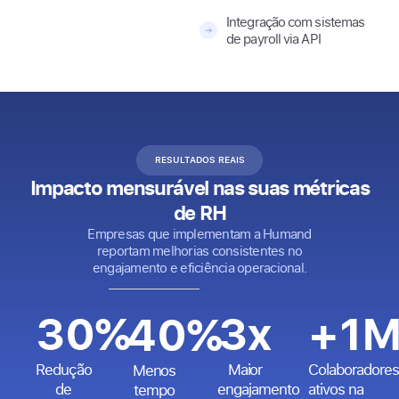
Integração com sistemas
de payroll via API
RESULTADOS REAIS
Impacto mensurável nas suas métricas
de RH
Empresas que implementam a Humand
reportam melhorias consistentes no
engajamento e eficiência operacional.
30
%
4
x
+
2
40
%
Redução
Maior
Colaboradores
Menos
de
engajamento
ativos na
tempo