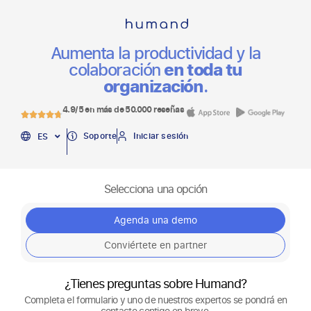
Aumenta la productividad y la
colaboración
en toda tu
organización
.
4.9/5 en más de 50.000 reseñas
EN
Soporte
Iniciar sesión
ES
PT
Selecciona una opción
Agenda una demo
Conviértete en partner
¿Tienes preguntas sobre Humand?
Completa el formulario y uno de nuestros expertos se pondrá en
contacto contigo en breve.